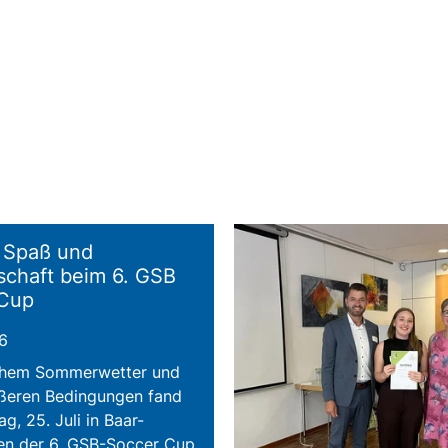
, Spaß und
chaft beim 6. GSB
 Cup
6
ichem Sommerwetter und
ßeren Bedingungen fand
, 25. Juli in Baar-
n der 6. GSB-Soccer Cup