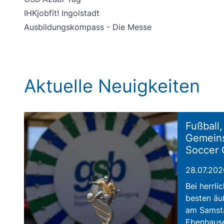
IHKjobfit! Ingolstadt
Ausbildungskompass - Die Messe
Aktuelle Neuigkeiten
Fußball
Gemeins
Soccer
28.07.202
Bei herrl
besten äu
am Samstag
Ebenhause