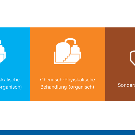
kalische
Chemisch-Phyiskalische
Sonder
rganisch)
Behandlung (organisch)