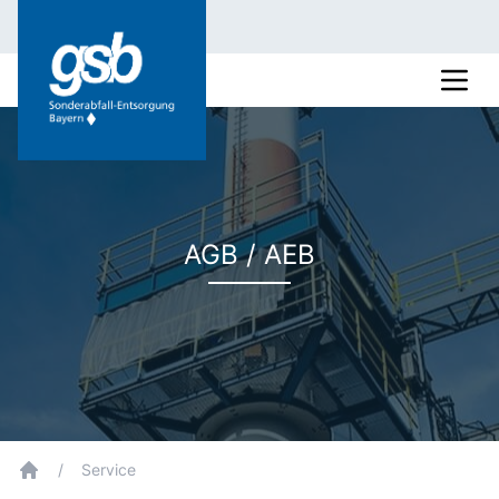
AGB / AEB
/
Service
breadcrumb.home