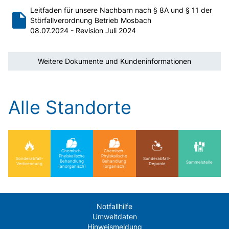
Leitfaden für unsere Nachbarn nach § 8A und § 11 der
Störfallverordnung Betrieb Mosbach
08.07.2024 - Revision Juli 2024
Weitere Dokumente und Kundeninformationen
Alle Standorte
Chemisch-
Chemisch-
Phyiskalische
Phyiskalische
Sonderabfall-
Sonderabfall-
Behandlung
Behandlung
Sammelstelle
Verbrennung
Deponie
(anorganisch)
(organisch)
Notfallhilfe
Umweltdaten
Hinweismeldung