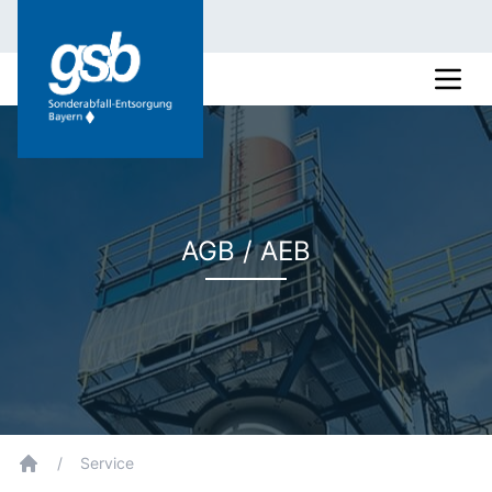
AGB / AEB
/
Service
breadcrumb.home