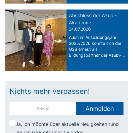
Ebenhausen der 6. GSB-
Soccer Cup statt.
Abschluss der Azubi-
Akademie
24.07.2026
Auch im Ausbildungsjahr
2025/2026 konnte sich die
GSB erneut als
Bildungspartner der Azubi-
Akademie Pfaffenhofen
präsentieren.
Nichts mehr verpassen!
Anmelden
Ja, ich möchte über aktuelle Neuigkeiten rund
um die GSB informiert werden.