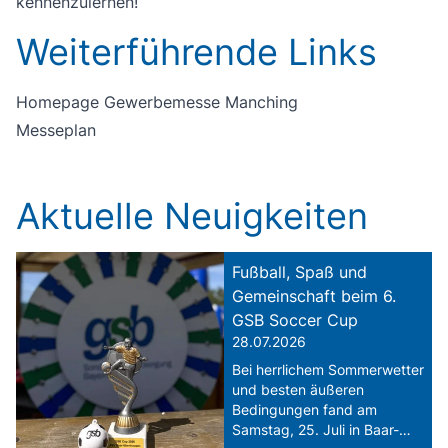
kennenzulernen!
Weiterführende Links
Homepage Gewerbemesse Manching
Messeplan
Aktuelle Neuigkeiten
Fußball, Spaß und
Gemeinschaft beim 6.
GSB Soccer Cup
28.07.2026
Bei herrlichem Sommerwetter
und besten äußeren
Bedingungen fand am
Samstag, 25. Juli in Baar-