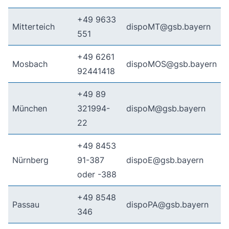
+49 9633
Mitterteich
dispoMT@gsb.bayern
551
+49 6261
Mosbach
dispoMOS@gsb.bayern
92441418
+49 89
München
321994-
dispoM@gsb.bayern
22
+49 8453
Nürnberg
91-387
dispoE@gsb.bayern
oder -388
+49 8548
Passau
dispoPA@gsb.bayern
346