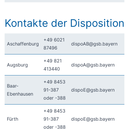
Kontakte der Disposition
+49 6021
Aschaffenburg
dispoAB@gsb.bayern
87496
+49 821
Augsburg
dispoA@gsb.bayern
413440
+49 8453
Baar-
91-387
dispoE@gsb.bayern
Ebenhausen
oder -388
+49 8453
Fürth
91-387
dispoE@gsb.bayern
oder -388